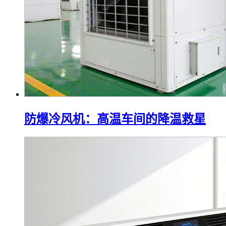
防爆冷风机：高温车间的降温救星