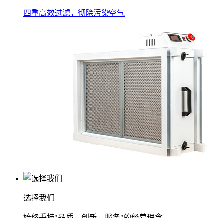
四重高效过滤，彻除污染空气
选择我们
始终秉持"品质、创新、服务"的经营理念