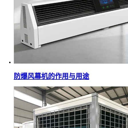
防爆风幕机的作用与用途