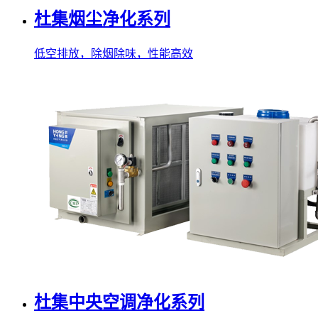
杜集烟尘净化系列
低空排放，除烟除味，性能高效
杜集中央空调净化系列