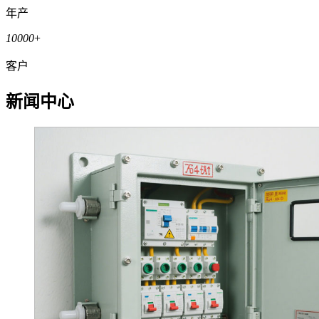
年产
10000
+
客户
新闻中心