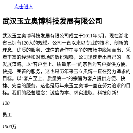
点击进入
武汉玉立奥博科技发展有限公司
武汉玉立奥博科技发展有限公司成立于2011年3月，现在湖北
省已拥有120人的规模。公司一直以来以专业的技术、创新的
理念、优质的服务、诚信的合作在竞争的市场中脱颖而出，凭
着丰富的经验和对市场的敏锐观察，公司迅速走出自己的一条
发展道路。以"客户至上、质量第一"的宗旨为客户提供方便、
快捷、完善的服务，这也是历年来玉立奥博一直在努力追求的
目标。以"客户至上、质量第一"的宗旨为客户提供方便、快
捷、完善的服务，这也是历年来玉立奥博一直在努力追求的目
标。我们的经营理念：诚信为本、求实进取、科技创新！
120
+
员工
1000
万