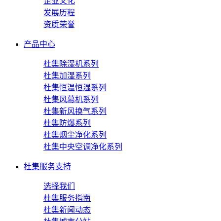
企业文化
发展历程
资质荣誉
产品中心
杜集除湿机系列
杜集加湿系列
杜集恒温恒湿系列
杜集风幕机系列
杜集新风换气系列
杜集防爆系列
杜集烟尘净化系列
杜集中央空调净化系列
杜集服务支持
选择我们
杜集服务指南
杜集新闻动态