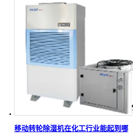
移动转轮除湿机在化工行业能起到哪