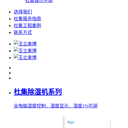
杜集城市分站
选择我们
杜集服务指南
杜集工程案例
联系方式
杜集除湿机系列
全电脑湿度控制，湿度显示，湿度1%可调