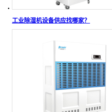
工业除湿机设备供应找哪家？