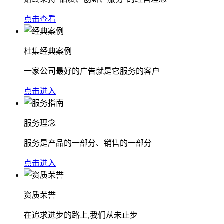
点击查看
杜集经典案例
一家公司最好的广告就是它服务的客户
点击进入
服务理念
服务是产品的一部分、销售的一部分
点击进入
资质荣誉
在追求进步的路上,我们从未止步