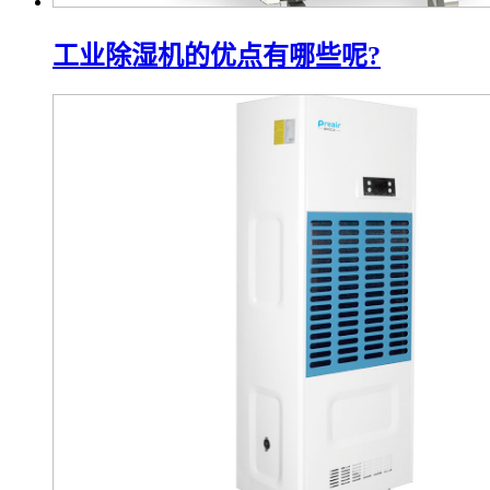
工业除湿机的优点有哪些呢?