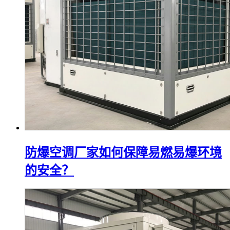
防爆空调厂家如何保障易燃易爆环境
的安全？