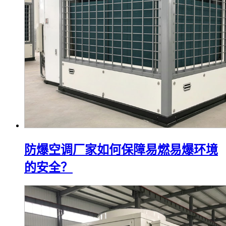
防爆空调厂家如何保障易燃易爆环境
的安全？