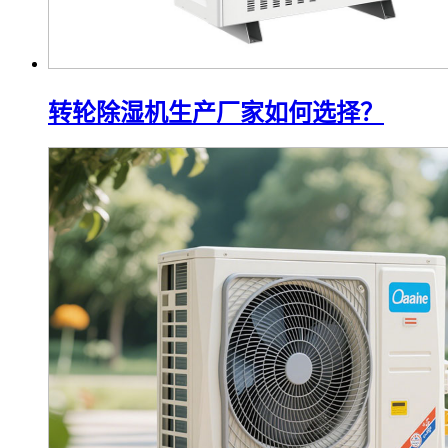
转轮除湿机生产厂家如何选择？