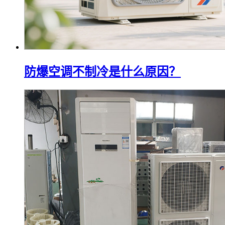
防爆空调不制冷是什么原因？