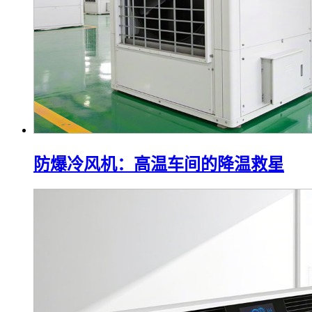
防爆冷风机：高温车间的降温救星