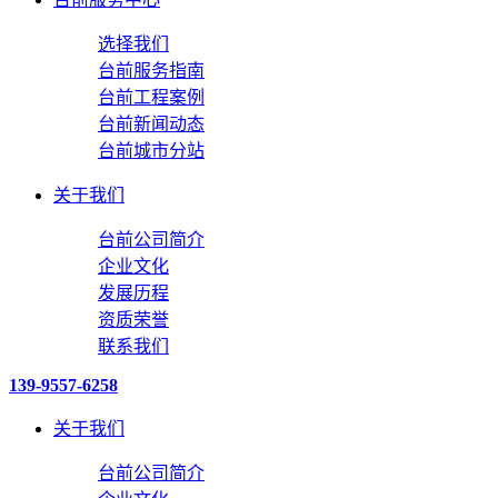
选择我们
台前服务指南
台前工程案例
台前新闻动态
台前城市分站
关于我们
台前公司简介
企业文化
发展历程
资质荣誉
联系我们
139-9557-6258
关于我们
台前公司简介