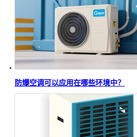
防爆空调可以应用在哪些环境中？