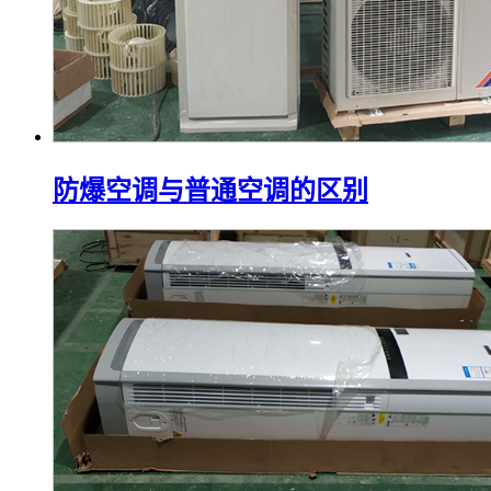
防爆空调与普通空调的区别