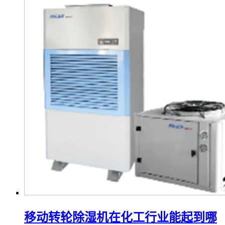
移动转轮除湿机在化工行业能起到哪