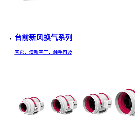
台前新风换气系列
有它，清新空气，触手可及