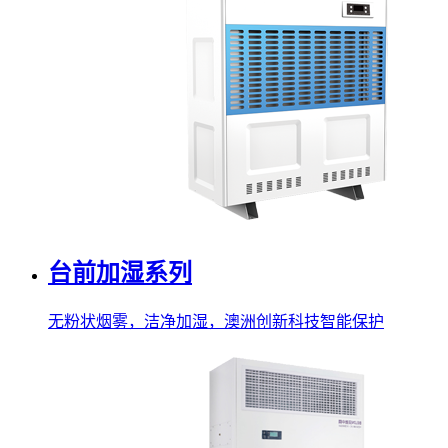
台前加湿系列
无粉状烟雾，洁净加湿，澳洲创新科技智能保护