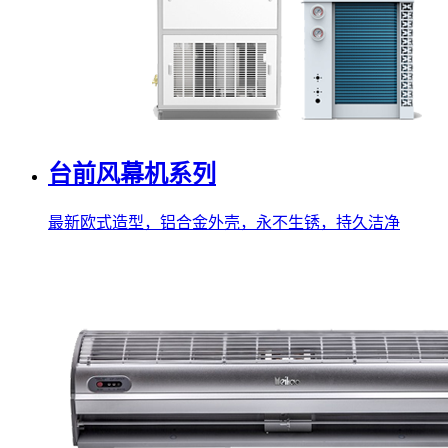
台前风幕机系列
最新欧式造型，铝合金外壳，永不生锈，持久洁净