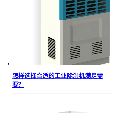
怎样选择合适的工业除湿机满足需
要？