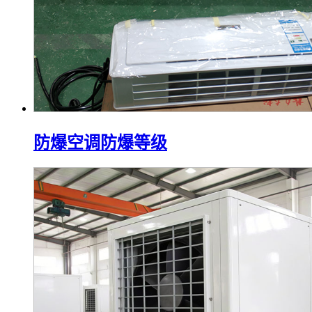
防爆空调防爆等级