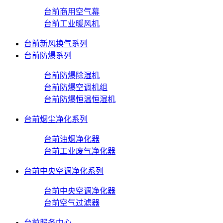
台前商用空气幕
台前工业暖风机
台前新风换气系列
台前防爆系列
台前防爆除湿机
台前防爆空调机组
台前防爆恒温恒湿机
台前烟尘净化系列
台前油烟净化器
台前工业废气净化器
台前中央空调净化系列
台前中央空调净化器
台前空气过滤器
台前服务中心