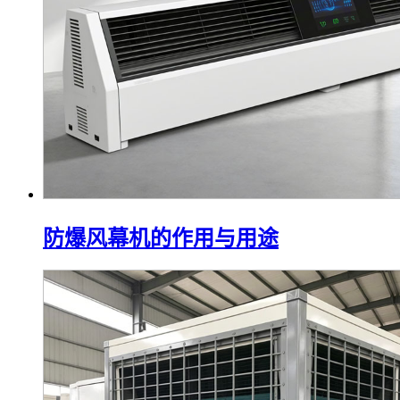
防爆风幕机的作用与用途