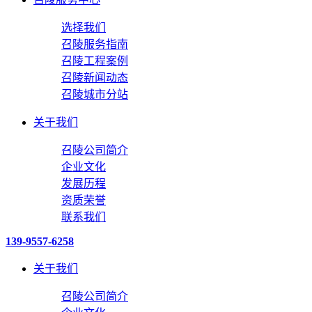
选择我们
召陵服务指南
召陵工程案例
召陵新闻动态
召陵城市分站
关于我们
召陵公司简介
企业文化
发展历程
资质荣誉
联系我们
139-9557-6258
关于我们
召陵公司简介