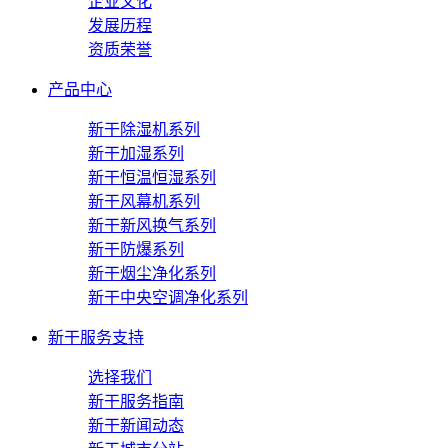
企业文化
发展历程
资质荣誉
产品中心
新干除湿机系列
新干加湿系列
新干恒温恒湿系列
新干风幕机系列
新干新风换气系列
新干防爆系列
新干烟尘净化系列
新干中央空调净化系列
新干服务支持
选择我们
新干服务指南
新干新闻动态