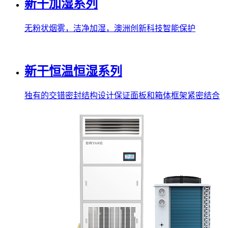
新干加湿系列
无粉状烟雾，洁净加湿，澳洲创新科技智能保护
新干恒温恒湿系列
独有的交错密封结构设计保证面板和箱体框架紧密结合